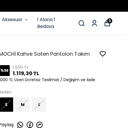
Aksesuar
1 Alana 1
0
Bedava
MOCHİ Kahve Saten Pantolon Takım
1.599 TL
%
30
1.119,30 TL
1000 TL Üzeri Ücretsiz Teslimat / Değişim ve İade
Beden
S
M
L
Paylaş
: