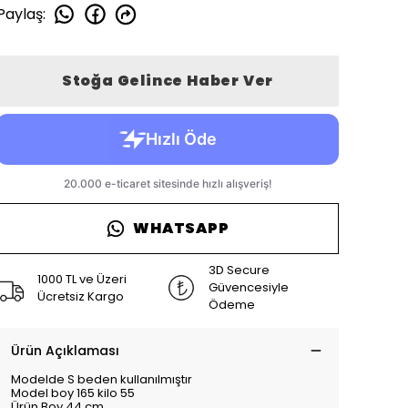
Paylaş
:
Stoğa Gelince Haber Ver
WHATSAPP
3D Secure
1000 TL ve Üzeri
Güvencesiyle
Ücretsiz Kargo
Ödeme
Ürün Açıklaması
Modelde S beden kullanılmıştır
Model boy 165 kilo 55
Ürün Boy 44 cm