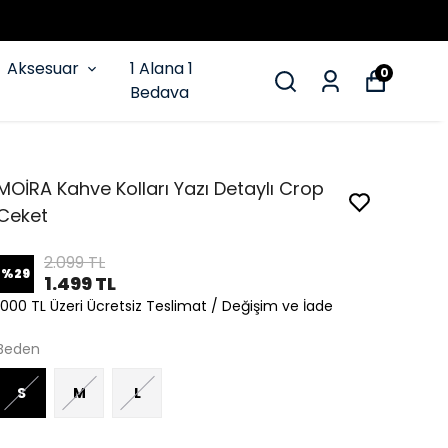
Aksesuar
1 Alana 1
0
Bedava
MOİRA Kahve Kolları Yazı Detaylı Crop
Ceket
2.099 TL
%
29
1.499 TL
1000 TL Üzeri Ücretsiz Teslimat / Değişim ve İade
Beden
S
M
L