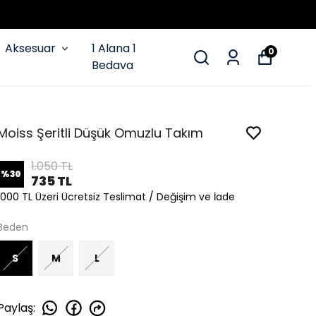
Aksesuar
1 Alana 1
0
Bedava
Moiss Şeritli Düşük Omuzlu Takım
1.050 TL
%
30
735 TL
1000 TL Üzeri Ücretsiz Teslimat / Değişim ve İade
Beden
S
M
L
Paylaş
: