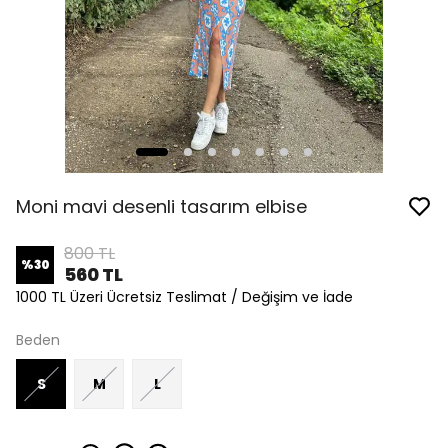
Moni mavi desenli tasarım elbise
800 TL
%
30
560 TL
1000 TL Üzeri Ücretsiz Teslimat / Değişim ve İade
Beden
S
M
L