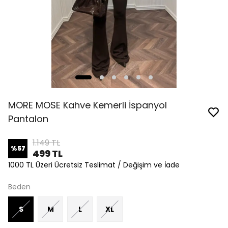
MORE MOSE Kahve Kemerli İspanyol
Pantalon
1.149 TL
%
57
499 TL
1000 TL Üzeri Ücretsiz Teslimat / Değişim ve İade
Beden
S
M
L
XL