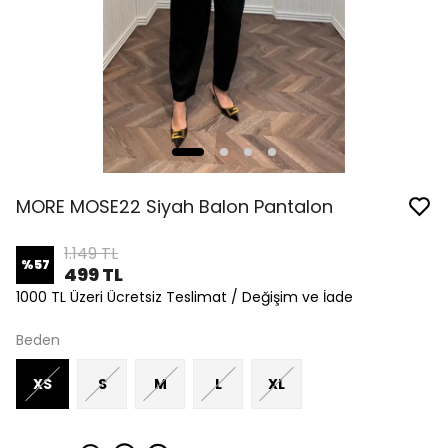
MORE MOSE22 Siyah Balon Pantalon
1.149 TL
%
57
499 TL
1000 TL Üzeri Ücretsiz Teslimat / Değişim ve İade
Beden
XS
S
M
L
XL