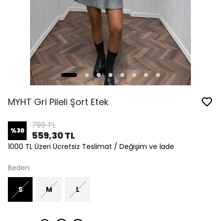
MYHT Gri Pileli Şort Etek
799 TL
%
30
559,30 TL
1000 TL Üzeri Ücretsiz Teslimat / Değişim ve İade
Beden
S
M
L