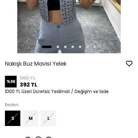
Nakışlı Buz Mavisi Yelek
560 TL
%
30
392 TL
1000 TL Üzeri Ücretsiz Teslimat / Değişim ve İade
Beden
S
M
L