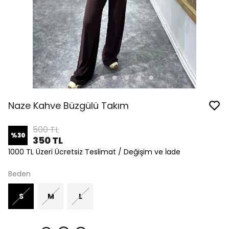
Naze Kahve Büzgülü Takım
500 TL
%
30
350 TL
1000 TL Üzeri Ücretsiz Teslimat / Değişim ve İade
Beden
S
M
L