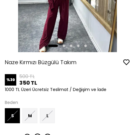
Naze Kırmızı Büzgülü Takım
500 TL
%
30
350 TL
1000 TL Üzeri Ücretsiz Teslimat / Değişim ve İade
Beden
S
M
L