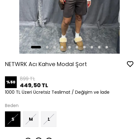
NETWRK Acı Kahve Modal Şort
899 TL
%
50
449,50 TL
1000 TL Üzeri Ücretsiz Teslimat / Değişim ve İade
Beden
S
M
L