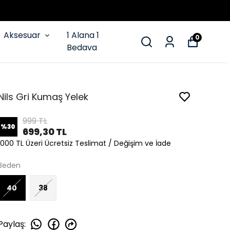
Aksesuar
1 Alana 1
0
Bedava
Nils Gri Kumaş Yelek
999 TL
%
30
699,30 TL
1000 TL Üzeri Ücretsiz Teslimat / Değişim ve İade
Beden
40
38
Paylaş
: