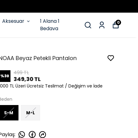
Aksesuar
1 Alana 1
0
Bedava
NOAA Beyaz Petekli Pantalon
499 TL
%
30
349,30 TL
1000 TL Üzeri Ücretsiz Teslimat / Değişim ve İade
Beden
S-M
M-L
Paylaş
: