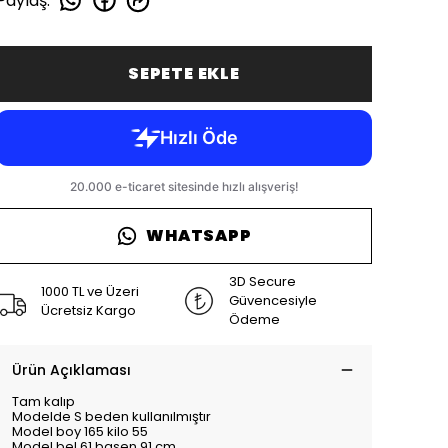
Paylaş
:
SEPETE EKLE
WHATSAPP
3D Secure
1000 TL ve Üzeri
Güvencesiyle
Ücretsiz Kargo
Ödeme
Ürün Açıklaması
Tam kalıp
Modelde S beden kullanılmıştır
Model boy 165 kilo 55
Model bel 61 basen 91 cm