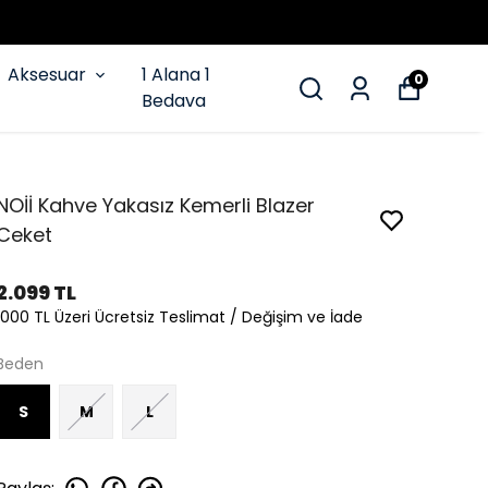
Aksesuar
1 Alana 1
0
Bedava
NOİİ Kahve Yakasız Kemerli Blazer
Ceket
2.099 TL
1000 TL Üzeri Ücretsiz Teslimat / Değişim ve İade
Beden
S
M
L