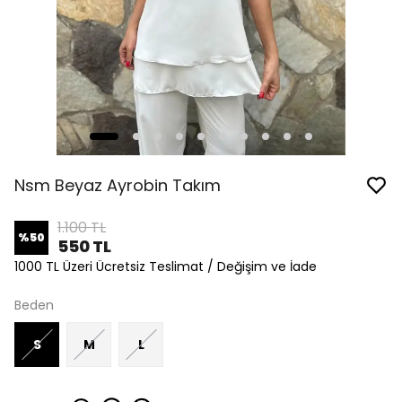
Nsm Beyaz Ayrobin Takım
1.100 TL
%
50
550 TL
1000 TL Üzeri Ücretsiz Teslimat / Değişim ve İade
Beden
S
M
L