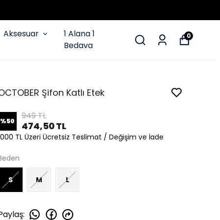
Aksesuar
1 Alana 1
0
Bedava
OCTOBER Şifon Katlı Etek
949 TL
%
50
474,50 TL
1000 TL Üzeri Ücretsiz Teslimat / Değişim ve İade
Beden
S
M
L
Paylaş
: