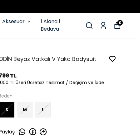
Aksesuar
1 Alana 1
0
Bedava
ODİN Beyaz Vatkalı V Yaka Bodysuit
799 TL
1000 TL Üzeri Ücretsiz Teslimat / Değişim ve İade
Beden
S
M
L
Paylaş
: