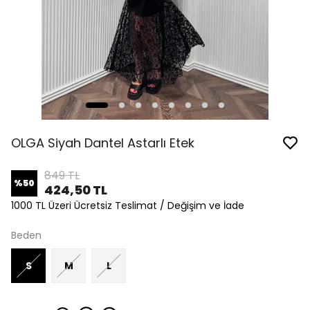
OLGA Siyah Dantel Astarlı Etek
849 TL
%
50
424,50 TL
1000 TL Üzeri Ücretsiz Teslimat / Değişim ve İade
Beden
S
M
L