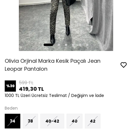
Olivia Orjinal Marka Kesik Paçalı Jean
Leopar Pantalon
599 TL
%
30
419,30 TL
1000 TL Üzeri Ücretsiz Teslimat / Değişim ve İade
Beden
34
38
40-42
40
42