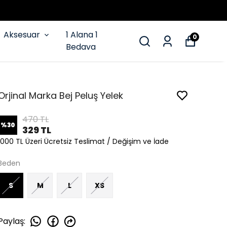
Aksesuar
1 Alana 1
0
Bedava
Orjinal Marka Bej Peluş Yelek
470 TL
%
30
329 TL
1000 TL Üzeri Ücretsiz Teslimat / Değişim ve İade
Beden
S
M
L
XS
Paylaş
: