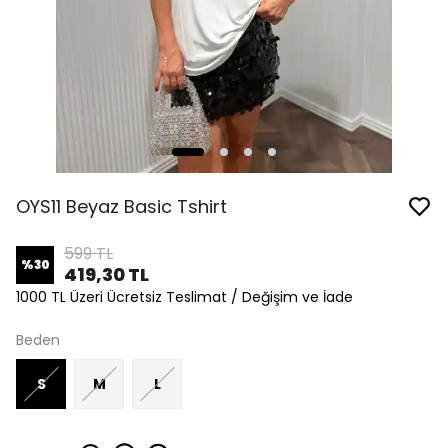
OYS11 Beyaz Basic Tshirt
599 TL
%
30
419,30 TL
1000 TL Üzeri Ücretsiz Teslimat / Değişim ve İade
Beden
S
M
L