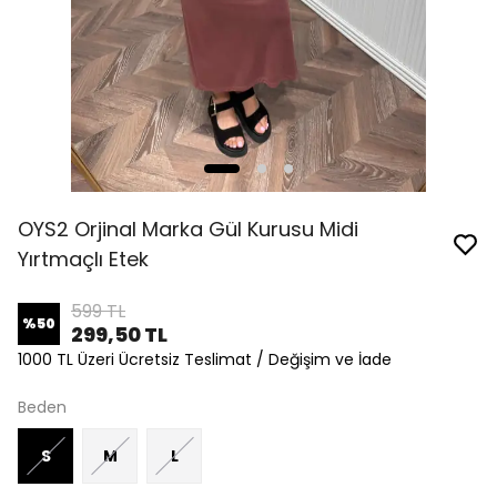
OYS2 Orjinal Marka Gül Kurusu Midi
Yırtmaçlı Etek
599 TL
%
50
299,50 TL
1000 TL Üzeri Ücretsiz Teslimat / Değişim ve İade
Beden
S
M
L