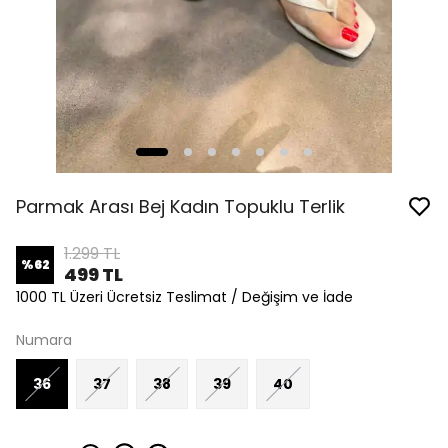
Parmak Arası Bej Kadın Topuklu Terlik
1.299 TL
%
62
499 TL
1000 TL Üzeri Ücretsiz Teslimat / Değişim ve İade
Numara
36
37
38
39
40