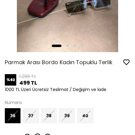
Parmak Arası Bordo Kadın Topuklu Terlik
1.299 TL
%
62
499 TL
1000 TL Üzeri Ücretsiz Teslimat / Değişim ve İade
Numara
36
37
38
39
40