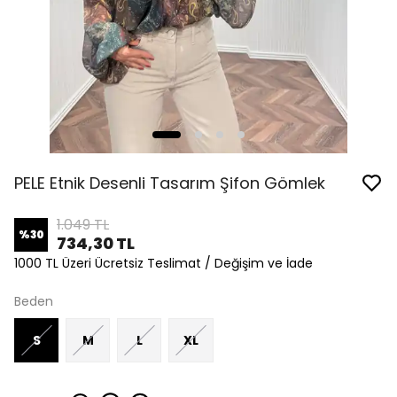
PELE Etnik Desenli Tasarım Şifon Gömlek
1.049 TL
%
30
734,30 TL
1000 TL Üzeri Ücretsiz Teslimat / Değişim ve İade
Beden
S
M
L
XL