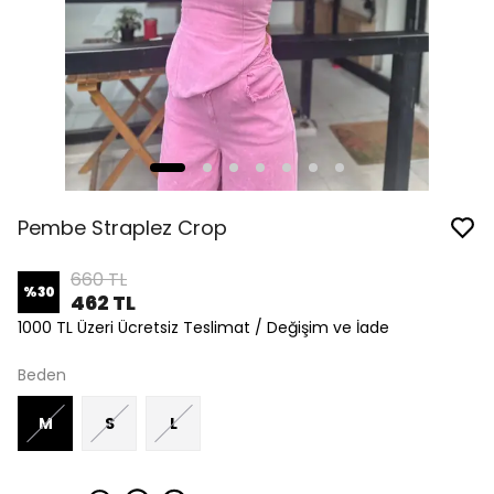
Pembe Straplez Crop
660 TL
%
30
462 TL
1000 TL Üzeri Ücretsiz Teslimat / Değişim ve İade
Beden
M
S
L