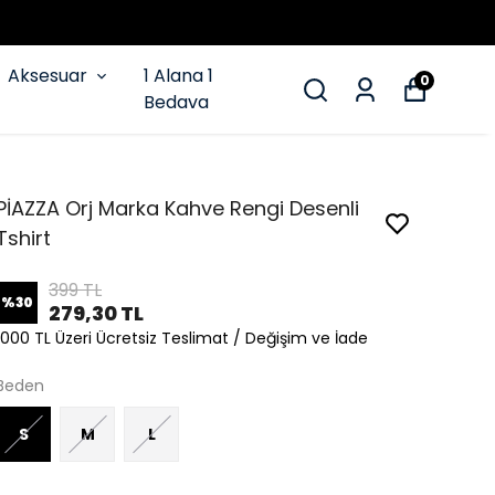
Aksesuar
1 Alana 1
0
Bedava
PİAZZA Orj Marka Kahve Rengi Desenli
Tshirt
399 TL
%
30
279,30 TL
1000 TL Üzeri Ücretsiz Teslimat / Değişim ve İade
Beden
S
M
L