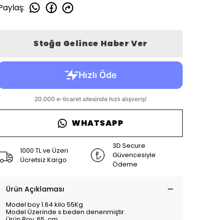
Paylaş
:
Stoğa Gelince Haber Ver
WHATSAPP
3D Secure
1000 TL ve Üzeri
Güvencesiyle
Ücretsiz Kargo
Ödeme
Ürün Açıklaması
Model boy 1.64 kilo 55Kg
Model Üzerinde s beden denenmiştir.
Ürün Boy :65 cm