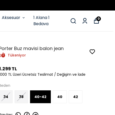
Aksesuar
1 Alana 1
0
Bedava
Porter Buz mavisi balon jean
Tükeniyor
1.299 TL
1000 TL Üzeri Ücretsiz Teslimat / Değişim ve İade
Beden
34
38
40-42
40
42
Paylaş
: