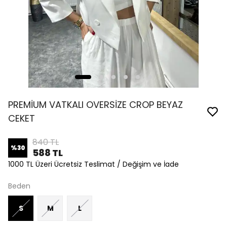
PREMİUM VATKALI OVERSİZE CROP BEYAZ
CEKET
840 TL
%
30
588 TL
1000 TL Üzeri Ücretsiz Teslimat / Değişim ve İade
Beden
S
M
L