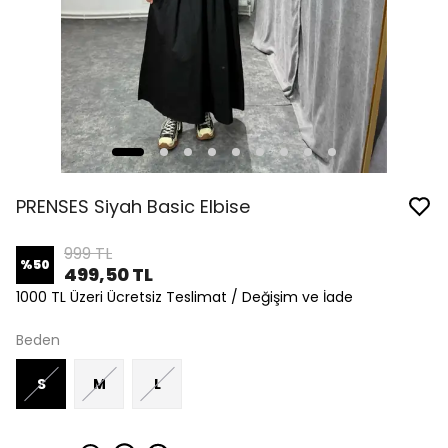
PRENSES Siyah Basic Elbise
999 TL
%
50
499,50 TL
1000 TL Üzeri Ücretsiz Teslimat / Değişim ve İade
Beden
S
M
L