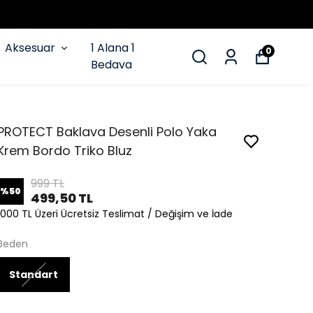
Aksesuar
1 Alana 1
0
Bedava
PROTECT Baklava Desenli Polo Yaka
Krem Bordo Triko Bluz
999 TL
%
50
499,50 TL
1000 TL Üzeri Ücretsiz Teslimat / Değişim ve İade
Beden
Standart