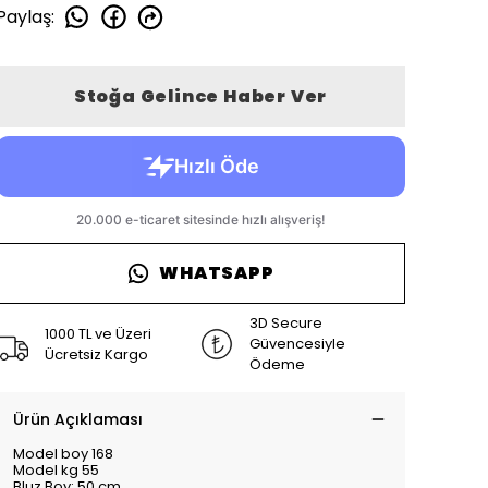
Paylaş
:
Stoğa Gelince Haber Ver
WHATSAPP
3D Secure
1000 TL ve Üzeri
Güvencesiyle
Ücretsiz Kargo
Ödeme
Ürün Açıklaması
Model boy 168
Model kg 55
Bluz Boy: 50 cm