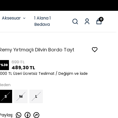
Aksesuar
1 Alana 1
0
Bedava
Remy Yırtmaçlı Dilvin Bordo Tayt
699 TL
%
30
489,30 TL
1000 TL Üzeri Ücretsiz Teslimat / Değişim ve İade
Beden
S
M
L
Paylaş
: