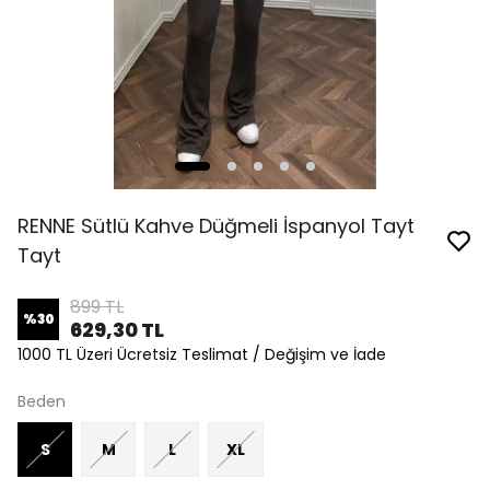
RENNE Sütlü Kahve Düğmeli İspanyol Tayt
Tayt
899 TL
%
30
629,30 TL
1000 TL Üzeri Ücretsiz Teslimat / Değişim ve İade
Beden
S
M
L
XL