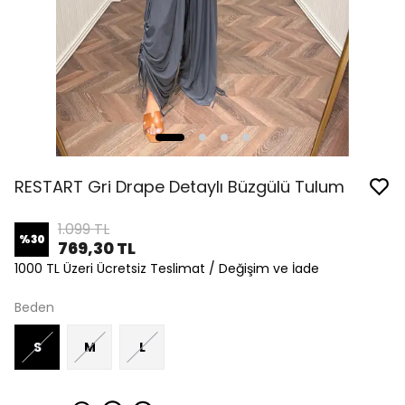
RESTART Gri Drape Detaylı Büzgülü Tulum
1.099 TL
%
30
769,30 TL
1000 TL Üzeri Ücretsiz Teslimat / Değişim ve İade
Beden
S
M
L