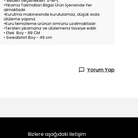
- Beden Seçenekleri: S-M-L
•Yıkama Talimatları Bilgisi Ürün İçerisinde Yer
almaktadır.
•Kurutma makinesinde kurutulamaz, düşük ısıda
ütüleme yapınız.
•Kuru temizleme ürünün ömrünü uzatmaktadır.
•Tersten yıkamanız ve ütülemeniz tavsiye edilir.
• Etek Boy - 89 CM
• Sweatshirt Boy - 49 cm
Yorum Yap
Bizlere aşağıdaki iletişim