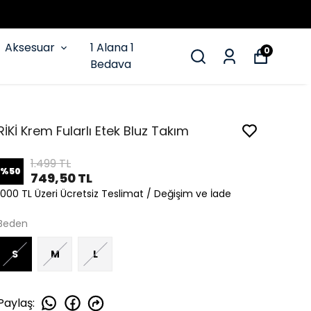
Aksesuar
1 Alana 1
0
Bedava
RİKİ Krem Fularlı Etek Bluz Takım
1.499 TL
%
50
749,50 TL
1000 TL Üzeri Ücretsiz Teslimat / Değişim ve İade
Beden
S
M
L
Paylaş
: