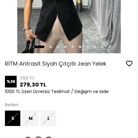
RİTM Antrasit Siyah Çıtçıtlı Jean Yelek
399 TL
%
30
279,30 TL
1000 TL Üzeri Ücretsiz Teslimat / Değişim ve İade
Beden
S
M
L