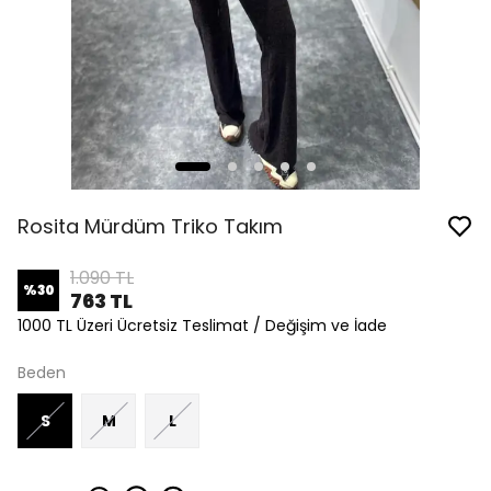
Rosita Mürdüm Triko Takım
1.090 TL
%
30
763 TL
1000 TL Üzeri Ücretsiz Teslimat / Değişim ve İade
Beden
S
M
L