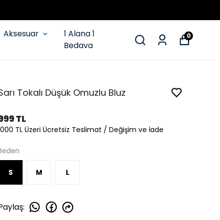
Aksesuar
1 Alana 1
0
Bedava
Sarı Tokalı Düşük Omuzlu Bluz
999 TL
1000 TL Üzeri Ücretsiz Teslimat / Değişim ve İade
Beden
S
M
L
Paylaş
: