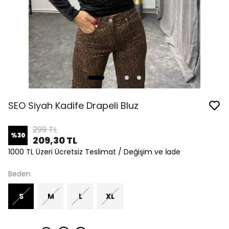
SEO Siyah Kadife Drapeli Bluz
299 TL
%
30
209,30 TL
1000 TL Üzeri Ücretsiz Teslimat / Değişim ve İade
Beden
S
M
L
XL