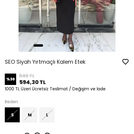
SEO Siyah Yırtmaçlı Kalem Etek
849 TL
%
30
594,30 TL
1000 TL Üzeri Ücretsiz Teslimat / Değişim ve İade
Beden
S
M
L