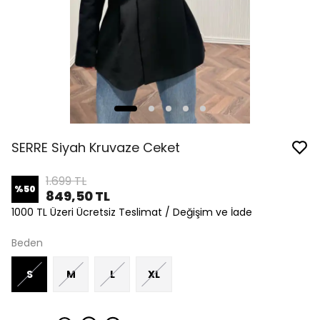
SERRE Siyah Kruvaze Ceket
1.699 TL
%
50
849,50 TL
1000 TL Üzeri Ücretsiz Teslimat / Değişim ve İade
Beden
S
M
L
XL