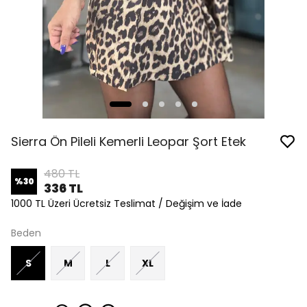
Sierra Ön Pileli Kemerli Leopar Şort Etek
480 TL
%
30
336 TL
1000 TL Üzeri Ücretsiz Teslimat / Değişim ve İade
Beden
S
M
L
XL