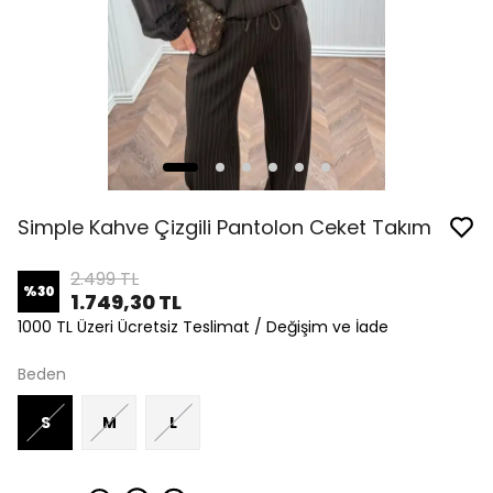
Simple Kahve Çizgili Pantolon Ceket Takım
2.499 TL
%
30
1.749,30 TL
1000 TL Üzeri Ücretsiz Teslimat / Değişim ve İade
Beden
S
M
L