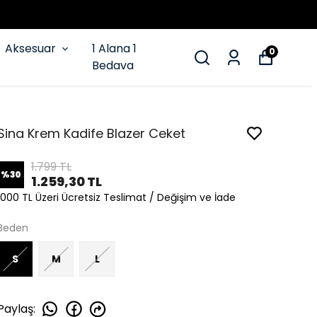
Aksesuar
1 Alana 1
0
Bedava
Sina Krem Kadife Blazer Ceket
1.799 TL
%
30
1.259,30 TL
1000 TL Üzeri Ücretsiz Teslimat / Değişim ve İade
Beden
S
M
L
Paylaş
: