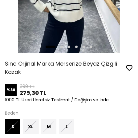
Sino Orjinal Marka Merserize Beyaz Çizgili
Kazak
399 TL
%
30
279,30 TL
1000 TL Üzeri Ücretsiz Teslimat / Değişim ve İade
Beden
S
XL
M
L