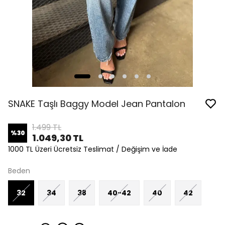
SNAKE Taşlı Baggy Model Jean Pantalon
1.499 TL
%
30
1.049,30 TL
1000 TL Üzeri Ücretsiz Teslimat / Değişim ve İade
Beden
32
34
38
40-42
40
42