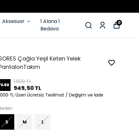
Aksesuar
1 Alana 1
0
Bedava
SORES Çağla Yeşil Keten Yelek
PantalonTakım
1.899 TL
%
50
949,50 TL
1000 TL Üzeri Ücretsiz Teslimat / Değişim ve İade
Beden
S
M
L