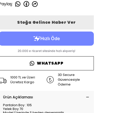
Paylaş
:
Stoğa Gelince Haber Ver
WHATSAPP
3D Secure
1000 TL ve Üzeri
Güvencesiyle
Ücretsiz Kargo
Ödeme
Ürün Açıklaması
Pantalon Boy : 105
Yelek Boy 70
Model Üzerinde S beden denenmiştir