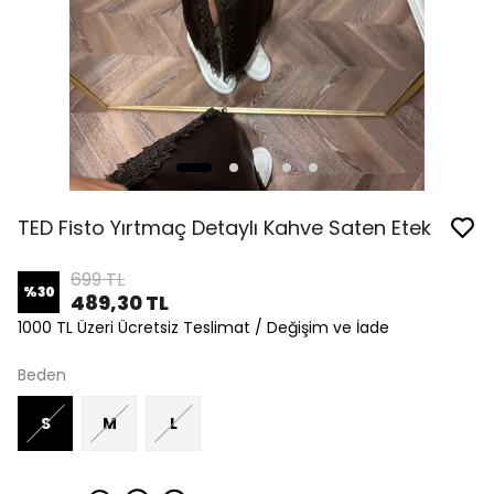
TED Fisto Yırtmaç Detaylı Kahve Saten Etek
699 TL
%
30
489,30 TL
1000 TL Üzeri Ücretsiz Teslimat / Değişim ve İade
Beden
S
M
L