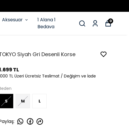
Aksesuar
1 Alana 1
0
Bedava
TOKYO Siyah Gri Desenli Korse
1.699 TL
1000 TL Üzeri Ücretsiz Teslimat / Değişim ve İade
Beden
S
M
L
Paylaş
: