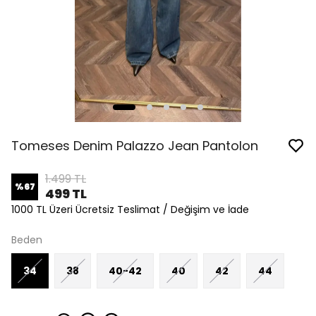
Tomeses Denim Palazzo Jean Pantolon
1.499 TL
%
67
499 TL
1000 TL Üzeri Ücretsiz Teslimat / Değişim ve İade
Beden
34
38
40-42
40
42
44